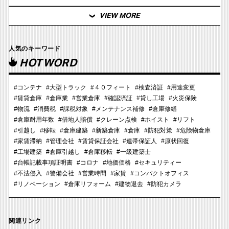
VIEW MORE
人気のキーワード
HOTWORD
#コンテナ
#大型トラック
#４０フィート
#検査済証
#用途変更
#賃貸倉庫
#倉庫業
#営業倉庫
#確認済証
#貸し工場
#火災保険
#物流
#消費税
#課税対象
#メンテナンス補修
#倉庫修繕
#倉庫耐用年数
#借地人賠償
#クレーン点検
#ホイスト
#リフト
#引越し
#移転
#倉庫建築
#新築倉庫
#倉庫
#防犯対策
#危険物倉庫
#家賃滞納
#管理会社
#賃貸保証会社
#連帯保証人
#原状回復
#工場建築
#倉庫引越し
#倉庫移転
#一級建築士
#台帳記載事項証明書
#コロナ
#地価価格
#セキュリティー
#不法侵入
#警備会社
#営業時間
#家賃
#コンパクトオフィス
#リノベーション
#倉庫リフォーム
#建物退去
#防犯カメラ
関連リンク