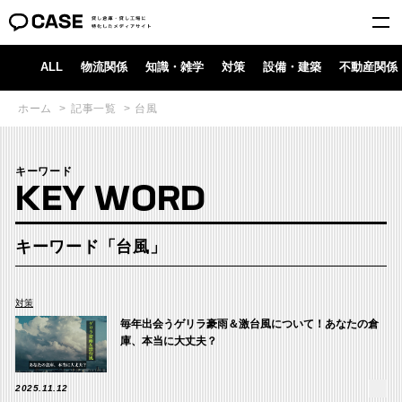
ALL
物流関係
知識・雑学
対策
設備・建築
不動産関係
ホーム
記事一覧
台風
キーワード
KEY WORD
キーワード「台風」
対策
毎年出会うゲリラ豪雨＆激台風について！あなたの倉
庫、本当に大丈夫？
2025.11.12