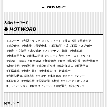
VIEW MORE
人気のキーワード
HOTWORD
#コンテナ
#大型トラック
#４０フィート
#検査済証
#用途変更
#賃貸倉庫
#倉庫業
#営業倉庫
#確認済証
#貸し工場
#火災保険
#物流
#消費税
#課税対象
#メンテナンス補修
#倉庫修繕
#倉庫耐用年数
#借地人賠償
#クレーン点検
#ホイスト
#リフト
#引越し
#移転
#倉庫建築
#新築倉庫
#倉庫
#防犯対策
#危険物倉庫
#家賃滞納
#管理会社
#賃貸保証会社
#連帯保証人
#原状回復
#工場建築
#倉庫引越し
#倉庫移転
#一級建築士
#台帳記載事項証明書
#コロナ
#地価価格
#セキュリティー
#不法侵入
#警備会社
#営業時間
#家賃
#コンパクトオフィス
#リノベーション
#倉庫リフォーム
#建物退去
#防犯カメラ
関連リンク