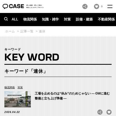
0
ALL
物流関係
知識・雑学
対策
設備・建築
不動産関係
ホーム
記事一覧
連休
キーワード
KEY WORD
キーワード「連休」
物流関係
対策
工場を止めるのは“休み”のためじゃない ― GWに進む
整備と立ち上げ準備 ―
2026.04.22