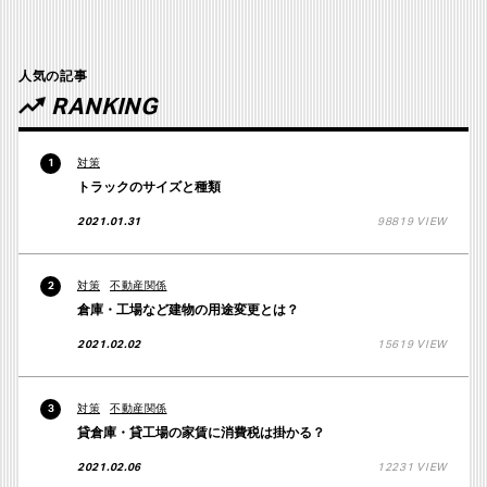
人気の記事
RANKING
対策
1
トラックのサイズと種類
2021.01.31
98819 VIEW
対策
不動産関係
2
倉庫・工場など建物の用途変更とは？
2021.02.02
15619 VIEW
対策
不動産関係
3
貸倉庫・貸工場の家賃に消費税は掛かる？
2021.02.06
12231 VIEW