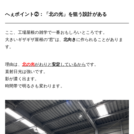
へぇポイント②：「北の光」を狙う設計がある
ここ、工場屋根の雑学で一番おもしろいところです。
大きいギザギザ屋根の“窓”は、
北向き
に作られることがありま
す。
理由は、
北の光
がわりと
安定
しているから
です。
直射日光は強いです。
影が濃く出ます。
時間帯で明るさも変わります。