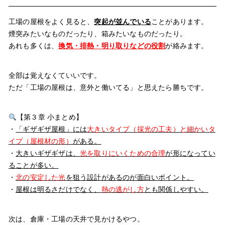
工場の屋根をよく見ると、
突起が並んでいる
ことがあります。
煙突みたいなものだったり、箱みたいなものだったり。
あれも多くは、
換気・排熱・明り取りなどの役割
が絡みます。
全部は覚えなくていいです。
ただ「工場の屋根は、意外と働いてる」と思えたら勝ちです。
【第３章 小まとめ】
・
「ギザギザ屋根」には
大きいタイプ（採光の工夫）と細かいタ
イプ（屋根材の形）
がある。
・
大きいギザギザは、
光を取りにいくための合理
が形になってい
ることが多い。
・
北の安定した光
を狙う設計があるのが面白いポイント。
・
屋根は明るさだけでなく、
熱の逃がし方
とも関係しやすい。
次は、倉庫・工場の天井で見かけるやつ。