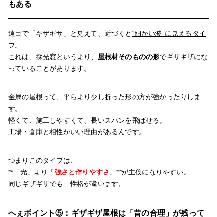
もある
遠目で「ギザギザ」と見えて、近づくと
“細かい波”に見えるタイ
プ
。
これは、採光窓というより、
屋根材そのものの形
でギザギザにな
っていることがあります。
金属の屋根って、平らより少し折った形の方が強かったりしま
す。
軽くて、施工しやすくて、長いスパンを飛ばせる。
工場・倉庫と相性がいい理由があるんです。
つまりこのタイプは、
**
「光」より「
強さと作りやすさ
」**が主役
になりやすい。
同じギザギザでも、性格が違います。
へぇポイント⑤：ギザギザ屋根は「昔の合理」が残って