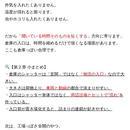
外気を入れたくありません。
温度が揺れると困ります。
虫やホコリも入れたくありません。
だから「
開いている時間そのものを短くする
」方向に寄ります。
倉庫の入口は、時間を縮めるだけで強くなる場面があります。
ここも倉庫っぽい合理です。
【第２章 小まとめ】
・
倉庫のシャッターは「玄関」ではなく「
物流の入口
」なので大
きい。
・
大きさは荷物より、
車両と動線
の都合で決まりやすい。
・
入口はシャッター単体ではなく、
周辺設備とセットで“流れ”
を
作っている。
・
入口前が置き場化すると、詰まりの連鎖が起きやすい。
次は、工場っぽさ全開のやつ。