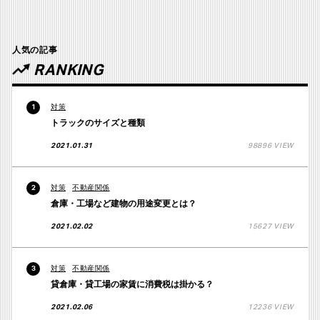
人気の記事
RANKING
対策
1
トラックのサイズと種類
2021.01.31
98896 VIEW
対策
不動産関係
2
倉庫・工場など建物の用途変更とは？
2021.02.02
15627 VIEW
対策
不動産関係
3
貸倉庫・貸工場の家賃に消費税は掛かる？
2021.02.06
12236 VIEW