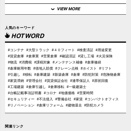
VIEW MORE
人気のキーワード
HOTWORD
#コンテナ
#大型トラック
#４０フィート
#検査済証
#用途変更
#賃貸倉庫
#倉庫業
#営業倉庫
#確認済証
#貸し工場
#火災保険
#物流
#消費税
#課税対象
#メンテナンス補修
#倉庫修繕
#倉庫耐用年数
#借地人賠償
#クレーン点検
#ホイスト
#リフト
#引越し
#移転
#倉庫建築
#新築倉庫
#倉庫
#防犯対策
#危険物倉庫
#家賃滞納
#管理会社
#賃貸保証会社
#連帯保証人
#原状回復
#工場建築
#倉庫引越し
#倉庫移転
#一級建築士
#台帳記載事項証明書
#コロナ
#地価価格
#営業時間
#セキュリティー
#不法侵入
#警備会社
#家賃
#コンパクトオフィス
#リノベーション
#倉庫リフォーム
#建物退去
#防犯カメラ
関連リンク