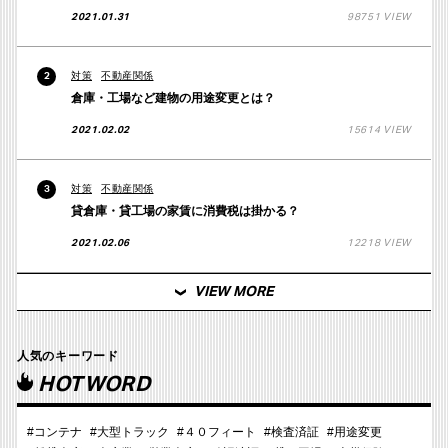
2021.01.31
98751 VIEW
対策
不動産関係
2
倉庫・工場など建物の用途変更とは？
2021.02.02
15614 VIEW
対策
不動産関係
3
貸倉庫・貸工場の家賃に消費税は掛かる？
2021.02.06
12218 VIEW
VIEW MORE
人気のキーワード
HOTWORD
#コンテナ
#大型トラック
#４０フィート
#検査済証
#用途変更