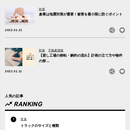
対策
倉庫は地震対策が重要！被害を最小限に防ぐポイント
2022.01.21
対策
不動産関係
【貸し工場の移転・解約の流れ】計画の立て方や物件
の探 ...
2022.01.11
人気の記事
RANKING
対策
1
トラックのサイズと種類