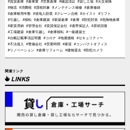
#賃貸倉庫
#倉庫業
#営業倉庫
#確認済証
#貸し工場
#火災保険
#物流
#消費税
#課税対象
#メンテナンス補修
#倉庫修繕
#倉庫耐用年数
#借地人賠償
#クレーン点検
#ホイスト
#リフト
#引越し
#移転
#倉庫建築
#新築倉庫
#倉庫
#防犯対策
#危険物倉庫
#家賃滞納
#管理会社
#賃貸保証会社
#連帯保証人
#原状回復
#工場建築
#倉庫引越し
#倉庫移転
#一級建築士
#台帳記載事項証明書
#コロナ
#地価価格
#セキュリティー
#不法侵入
#警備会社
#営業時間
#家賃
#コンパクトオフィス
#リノベーション
#倉庫リフォーム
#建物退去
#防犯カメラ
関連リンク
LINKS