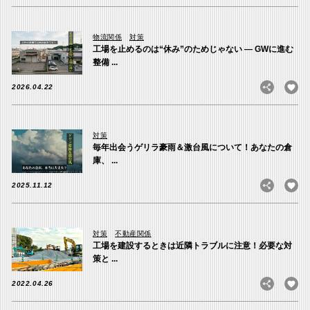
物流関係
対策
工場を止めるのは“休み”のためじゃない ― GWに進む
整備 ...
2026.04.22
対策
毎年出会うゲリラ豪雨＆激台風について！あなたの倉
庫、 ...
2025.11.12
対策
不動産関係
工場を建設するときは近隣トラブルに注意！必要な対
策と ...
2022.04.26