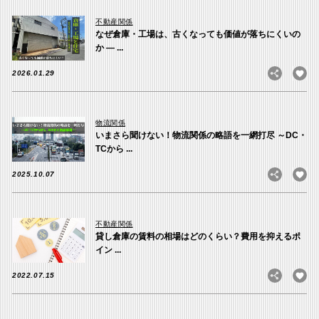
不動産関係
なぜ倉庫・工場は、古くなっても価値が落ちにくいの
か ― ...
2026.01.29
物流関係
いまさら聞けない！物流関係の略語を一網打尽 ～DC・
TCから ...
2025.10.07
不動産関係
貸し倉庫の賃料の相場はどのくらい？費用を抑えるポ
イン ...
2022.07.15