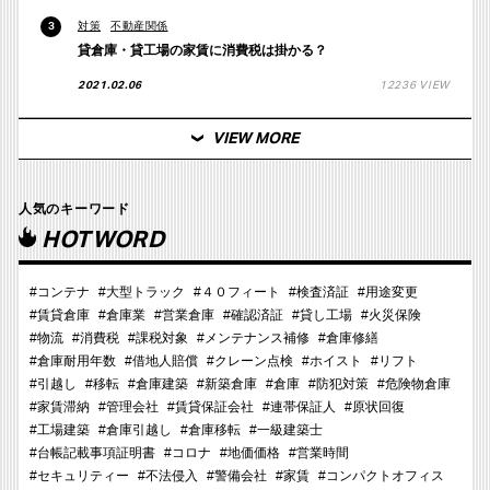
対策
不動産関係
3
貸倉庫・貸工場の家賃に消費税は掛かる？
2021.02.06
12236 VIEW
VIEW MORE
人気のキーワード
HOTWORD
#コンテナ
#大型トラック
#４０フィート
#検査済証
#用途変更
#賃貸倉庫
#倉庫業
#営業倉庫
#確認済証
#貸し工場
#火災保険
#物流
#消費税
#課税対象
#メンテナンス補修
#倉庫修繕
#倉庫耐用年数
#借地人賠償
#クレーン点検
#ホイスト
#リフト
#引越し
#移転
#倉庫建築
#新築倉庫
#倉庫
#防犯対策
#危険物倉庫
#家賃滞納
#管理会社
#賃貸保証会社
#連帯保証人
#原状回復
#工場建築
#倉庫引越し
#倉庫移転
#一級建築士
#台帳記載事項証明書
#コロナ
#地価価格
#営業時間
#セキュリティー
#不法侵入
#警備会社
#家賃
#コンパクトオフィス